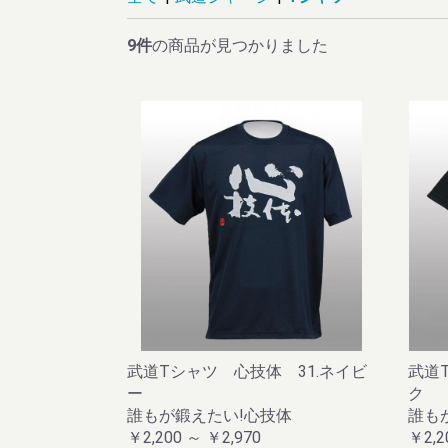
等
9件
の商品が見つかりました
武道Tシャツ 心技体 31.ネイビ
武道
ー
ク
誰もが鍛えたい!心技体
誰も
￥2,200 ～ ￥2,970
￥2,2