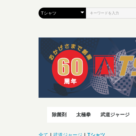
除菌剤
太極拳
武道ジャージ
太極拳シャツ
太極拳パンツ
太極拳表演服
太極拳シューズ
剣穂・扇・剣・ケース
ボンジャー2
パズモ
Tシャツ
タオル
全て
|
武道ジャージ
|
Tシャツ