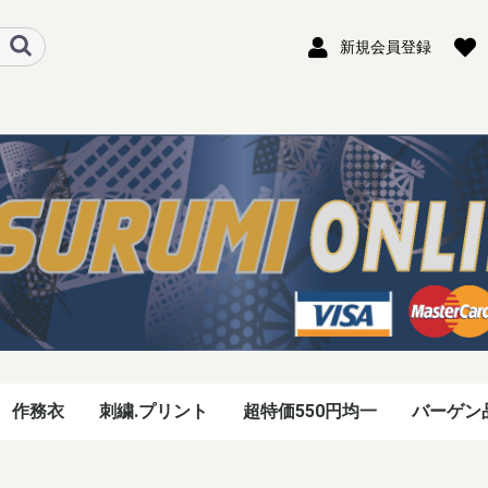
新規会員登録
作務衣
刺繍.プリント
超特価550円均一
バーゲン
セオフレッシュ五分袖
レディース七分袖
セオフレッシュ半袖
セオフレッシュ長袖
アクアドライ七分袖
アクアドライ半袖
アクアドライ長袖
綿100%半袖
綿100%長袖
アシックスTシャツ
セオフレッシュパンツ
アクアドライパンツ
冬用 暖パンツ
彩華パンツ
ベンワールド
アクリル&ウール(冬
パズモ(春秋用)
メッシュ(夏用)
ジバンTシャツ